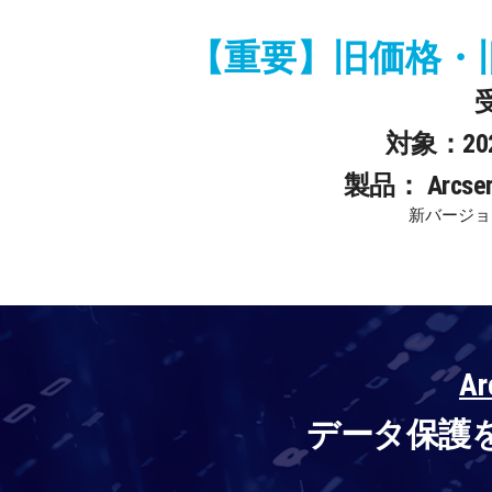
【重要】旧価格・
対象：2
製品： Arcserve
新バージョ
A
データ保護